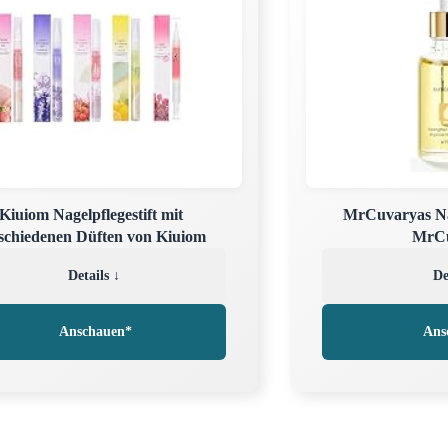
Kiuiom Nagelpflegestift mit
MrCuvaryas Nai
schiedenen Düften von Kiuiom
MrCu
Details ↓
De
Anschauen*
Ans