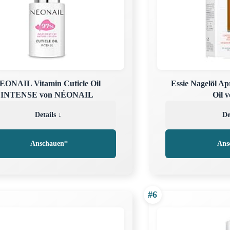
EONAIL Vitamin Cuticle Oil
Essie Nagelöl Ap
INTENSE von NÉONAIL
Oil v
Details ↓
De
Anschauen*
Ans
#6