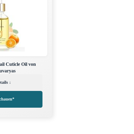
l Cuticle Oil von
varyas
tails ↓
chauen*