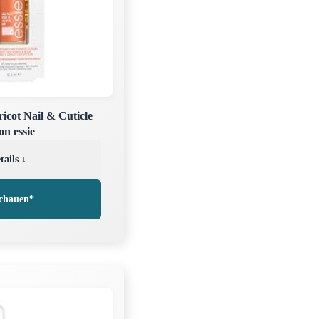
ricot Nail & Cuticle
on essie
tails ↓
chauen*